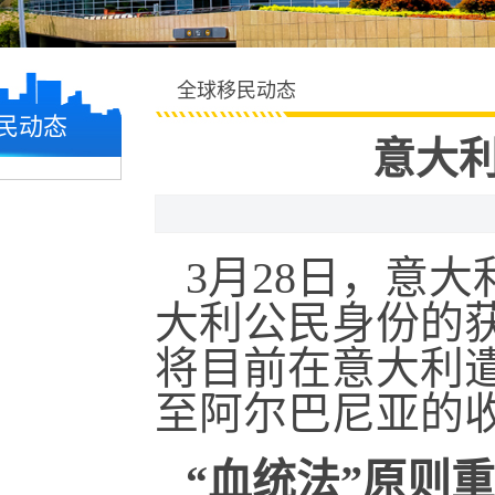
全球移民动态
民动态
意大
3月28日，意
大利公民身份的
将目前在意大利遣
至阿尔巴尼亚的
“血统法”原则