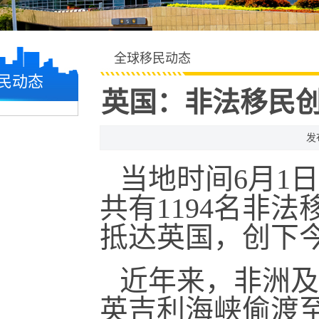
全球移民动态
民动态
英国：非法移民创
发
当地时间6月1
共有1194名非
抵达英国，创下
近年来，非洲及
英吉利海峡偷渡