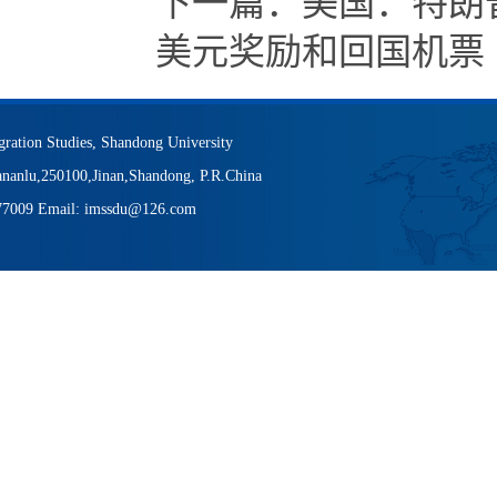
下一篇：
美国：特朗
美元奖励和回国机票
igration Studies, Shandong University
nanlu,250100,Jinan,Shandong, P.R.China
377009 Email: imssdu@126.com