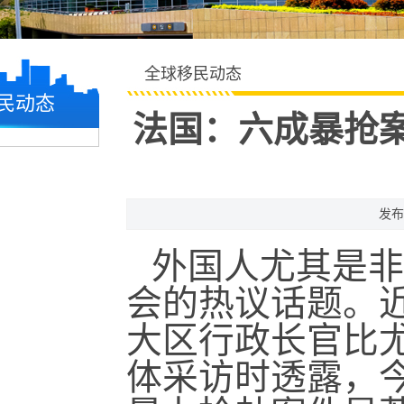
全球移民动态
民动态
法国：六成暴抢
发布
外国人尤其是非
会的热议话题。近
大区行政长官比尤西奥
体采访时透露，