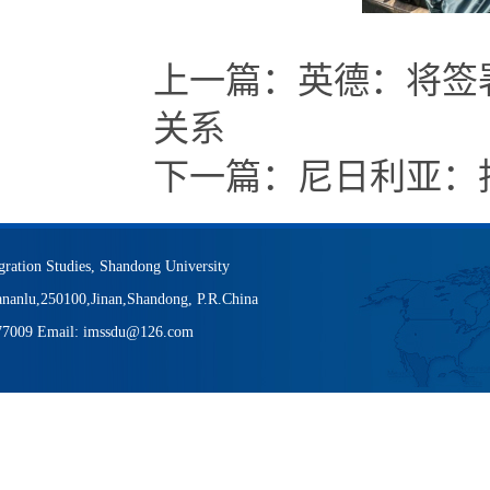
上一篇：
英德：将签
关系
下一篇：
尼日利亚：
igration Studies, Shandong University
nanlu,250100,Jinan,Shandong, P.R.China
377009 Email: imssdu@126.com