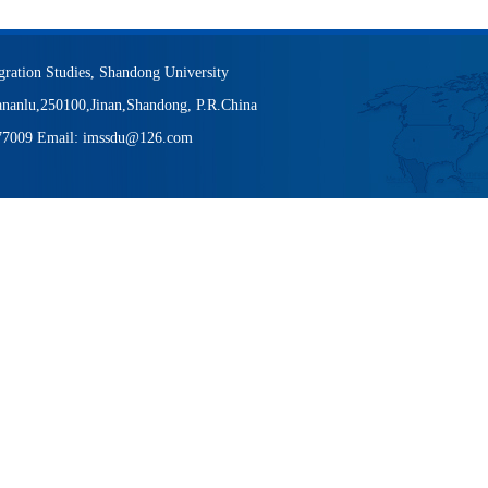
igration Studies, Shandong University
nanlu,250100,Jinan,Shandong, P.R.China
377009 Email: imssdu@126.com