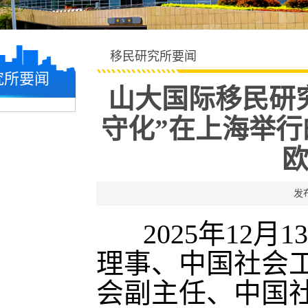
移民研究所要闻
究所要闻
山大国际移民研
守化”在上海举行
欧
发布
2025年12
理事、中国社会
会副主任、中国