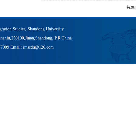
共28
igration Studies, Shandong University
nanlu,250100,Jinan,Shandong, P.R.China
377009 Email: imssdu@126.com