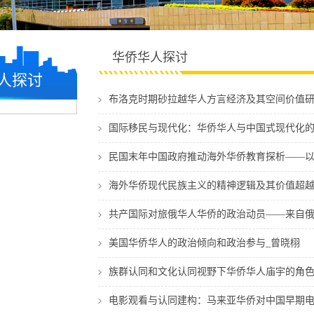
华侨华人探讨
人探讨
布洛克时期砂拉越华人方言经济及其空间价值研
国际移民与现代化：华侨华人与中国式现代化的
民国末年中国政府推动海外华侨教育探析——以
海外华侨现代民族主义的精神逻辑及其价值超越
共产国际对旅俄华人华侨的政治动员——来自俄
美国华侨华人的政治倾向和政治参与_曾晓栩
族群认同和文化认同视野下华侨华人庙宇的角色
电影观看与认同建构：马来亚华侨对中国早期电影的