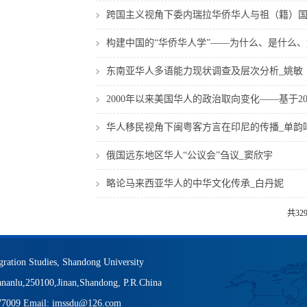
跨国主义视角下委内瑞拉华侨华人与祖（籍）国
构建中国的“华侨华人学”——为什么、是什么、
东南亚华人多语能力现状调查及层次分析_姚敏
2000年以来美国华人的政治取向变化——基于20
华人移民视角下闽粤客方言在印尼的传播_单韵
俄国远东地区华人“公议会”刍议_窦欣宇
略论马来西亚华人的中华文化传承_白丹妮
共32
igration Studies, Shandong University
nanlu,250100,Jinan,Shandong, P.R.China
377009 Email: imssdu@126.com