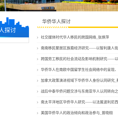
华侨华人探讨
人探讨
社交媒体时代华人移民的跨国网络_张焕萍
南南移民聚居区族裔经济研究——以智利唐人街
跨国劳工移民的社会流动及影响机制研究——以
华侨华人在南欧中国留学生社会网络中的呈现、
加拿大政策演进视域下华侨华人身份认同研究_
战后中泰华侨问题交涉与东南亚华人认同转向之
南太平洋地区华侨华人研究——以法属波利尼西
美国华侨华人的政治倾向和政治参与_曾晓栩