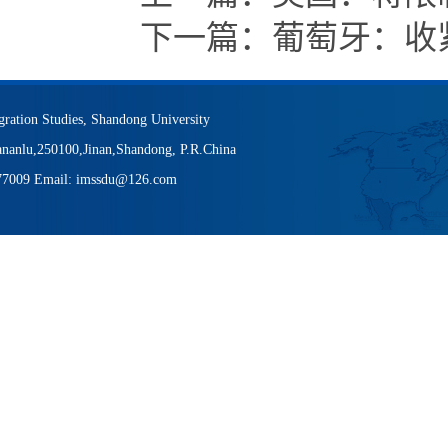
下一篇：
葡萄牙：收紧
igration Studies, Shandong University
nanlu,250100,Jinan,Shandong, P.R.China
377009 Email: imssdu@126.com