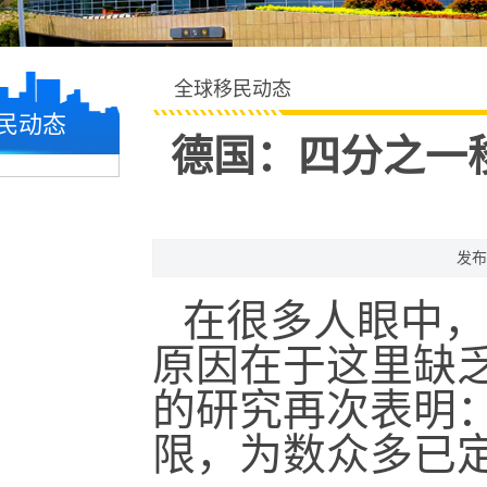
全球移民动态
民动态
德国：四分之一
发布
在很多人眼中，
原因在于这里缺
的研究再次表明
限，为数众多已