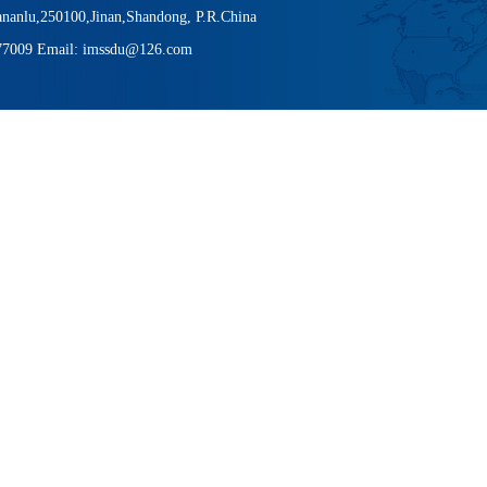
nanlu,250100,Jinan,Shandong, P.R.China
377009 Email: imssdu@126.com