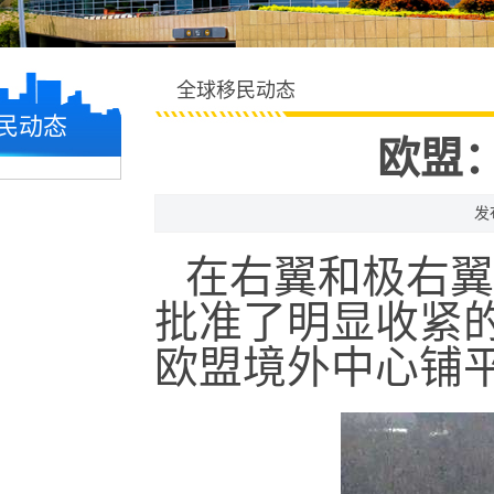
全球移民动态
民动态
欧盟
发
在右翼和极右翼
批准了明显收紧
欧盟境外中心铺