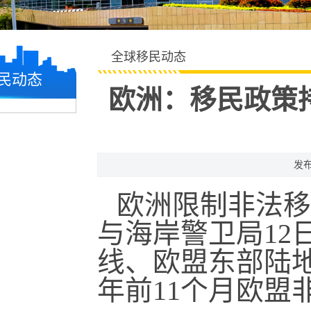
全球移民动态
民动态
欧洲：移民政策持
发布
欧洲限制非法移
与海岸警卫局12
线、欧盟东部陆
年前11个月欧盟